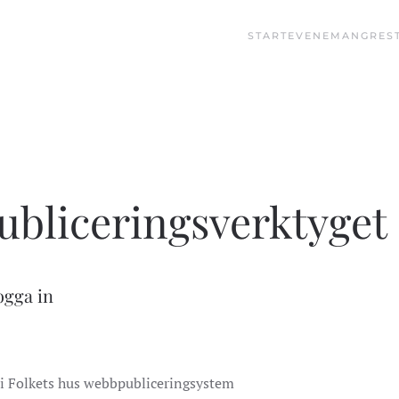
START
EVENEMANG
RES
bliceringsverktyget
ogga in
i Folkets hus webbpubliceringsystem