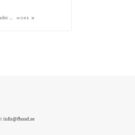
der ...
MORE
st
info@fhosd.se