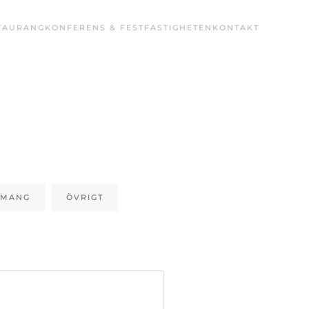
TAURANG
KONFERENS & FEST
FASTIGHETEN
KONTAKT
EMANG
ÖVRIGT