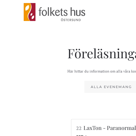
Skip to main content
Föreläsning
Här hittar du information om alla våra k
ALLA EVENEMANG
LaxTon - Paranormal
22