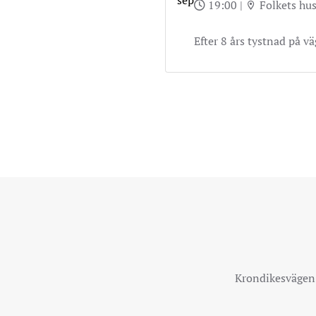
sep
19:00
|
Folkets hu
Efter 8 års tystnad på 
Krondikesvägen 