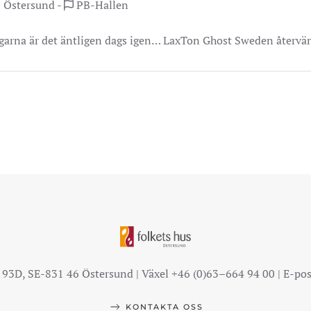
s Östersund -
PB-Hallen
vägarna är det äntligen dags igen… LaxTon Ghost Sweden återvän
93D, SE-831 46 Östersund | Växel +46 (0)63–664 94 00 | E-po
KONTAKTA OSS